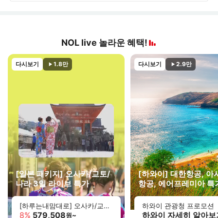
NOL live 놀라운 혜택!
다시보기
1.8만
다시보기
2.9만
[일본 패키지] 오사카/교토/
[하와이] 대한항공, 
나라 3일 라이브 특가
항공, 에어프레미아 특
[하루는내맘대로] 오사카/교토/나라 3일 (1일자유/3대특식/USJ선택가능)
하와이 관광청 프로모션
8
%
579,508
하와이 자세히 알아보
원~