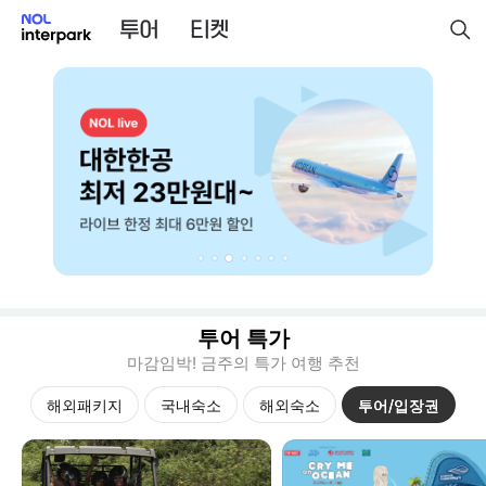
투어 특가
마감임박! 금주의 특가 여행 추천
해외패키지
국내숙소
해외숙소
투어/입장권