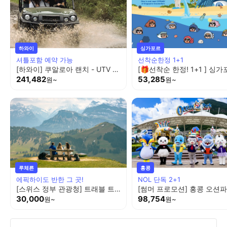
하와이
싱가포르
셔틀포함 예약 가능
선착순한정 1+1
[하와이] 쿠알로아 랜치 - UTV 랩터 / Ride Alog UTV 랩터 2시간
241,482
53,285
원~
원~
루체른
홍콩
에픽하이도 반한 그 곳!
NOL 단독 2+1
[스위스 정부 관광청] 트래블 트레이너와 함께하는 루체른 하이킹 🚶‍➡️🏔️
[썸머 프로모션] 홍콩 오션
30,000
98,754
원~
원~