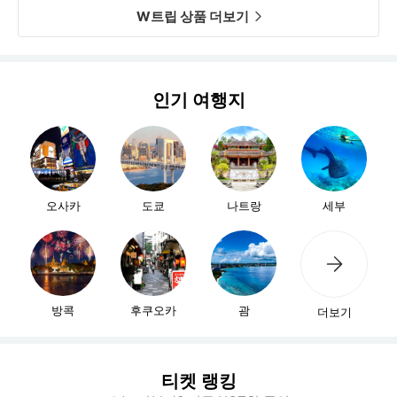
W트립 상품 더보기
인기 여행지
오사카
도쿄
나트랑
세부
방콕
후쿠오카
괌
더보기
티켓 랭킹