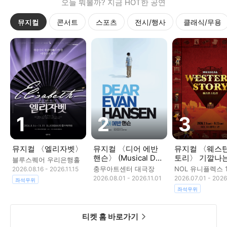
오늘 뭐볼까? 지금 HOT한 공연
뮤지컬
콘서트
스포츠
전시/행사
클래식/무용
뮤지컬 〈엘리자벳〉
뮤지컬 〈디어 에반
뮤지컬 〈웨스턴
핸슨〉 (Musical Dea
토리〉 기깔나는
블루스퀘어 우리은행홀
r Evan Hansen)
믹 서부극
충무아트센터 대극장
NOL 유니플렉스 
2026.08.16
-
2026.11.15
2026.08.01
-
2026.11.01
2026.07.01
-
2026
좌석우위
좌석우위
티켓 홈 바로가기