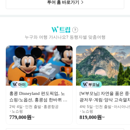
투어 홈 바로가기
누구와 여행 가시나요? 동행자별 맞춤여행
아이
부모님
홍콩 Disneyland 편도픽업, 노
[W부모님] 자연을 품은 중
쇼핑/노옵션, 홍콩섬 한바퀴 4
광저우·계림·양삭 고속열
인 출발
노쇼핑 4박5일
2박 4일
인천
출발
홍콩항공
4박 5일
인천
출발
아시아나
노쇼핑
노쇼핑
779,000
원~
819,000
원~